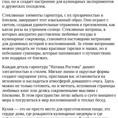
глаз, но и создает настроение для кулинарных экспериментов
и дружеских посиделок.
Стеклянные элементы гарнитура, с их прозрачностью и
блеском, завершают этот изысканный образ. Они играют с
светом, создавая удивительные отражения и преломления, как
капли росы на утреннем солнце. Стеклянные витрины, в
которых аккуратно расставлены любимые посуды и
кулинарные сокровища, становятся настоящими витринами
для душевных историй и воспоминаний. За этими витринами
можно увидеть не только красивые тарелки и чашки, но и
небольшие сувениры, которые напоминают о путешествиях
или подарках от близких.
Каждая деталь гарнитура "Наташа Ростова" дышит
элегантностью и стилем. Мягкие линии и округлые формы
создают ощущение уюта, приглашая вас остановиться на
мгновение и насладиться атмосферой домашнего очага. Здесь
можно не только готовить, но и мечтать, вспоминая страницы
любимых книг или делясь сокровенными мыслями с
близкими. В этом пространстве легко забыть о суете внешнего
мира и погрузиться в мир воспоминаний и теплых бесед.
Кухня — это не просто место для приготовления пищи; это
сердце дома, где рождаются кулинарные шедевры и где