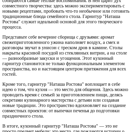
собираются самые теплые воспоминания. В ней царит дух
совместного творчества: здесь можно экспериментировать с
новыми рецептами, пробовать что-то необычное или готовить
традиционные блюда семейного стола. Гарнитур "Наташа
Ростова" служит идеальной основой для этого творческого
процесса.
Представьте себе вечерние сборища с друзьями: аромат
свежеприготовленного ужина наполняет воздух, а смех и
разговоры звучат в унисон с треском дров в камине. Столы
накрыты красивой посудой из стеклянных витрин, а на столе
— разнообразные закуски и угощения. Этот кухонный
гарнитур становится не только функциональным элементом
пространства, но и настоящим центром притяжения для всех
гостей.
Кроме того, гарнитур "Наташа Ростова" воплощает в себе
идею о том, что кухня — это место для общения. Здесь можно
проводить время с семьей за приготовлением пищи, делясь
секретами кулинарного мастерства с детьми или создавая
новые традиции. Это пространство вдохновляет на создание
совместных проектов: от выпечки печенья до подготовки
праздничного стола.
В итоге, кухонный гарнитур "Наташа Ростова" — это не
просто предмет мебели; это место, где рождаются истории о