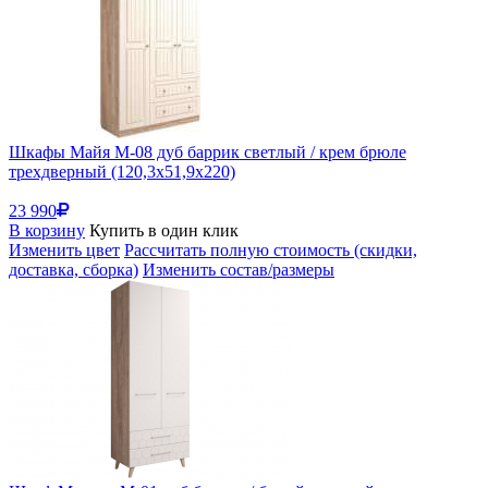
Шкафы Майя М-08 дуб баррик светлый / крем брюле
трехдверный (120,3x51,9x220)
23 990
В корзину
Купить в один клик
Изменить цвет
Рассчитать полную стоимость (скидки,
доставка, сборка)
Изменить состав/размеры