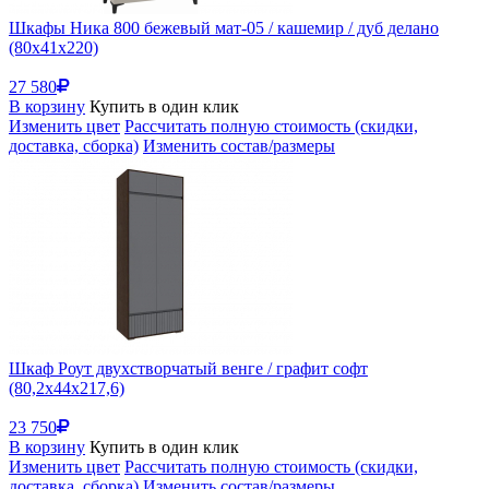
Шкафы Ника 800 бежевый мат-05 / кашемир / дуб делано
(80x41x220)
27 580
В корзину
Купить в один клик
Изменить цвет
Рассчитать полную стоимость (скидки,
доставка, сборка)
Изменить состав/размеры
Шкаф Роут двухстворчатый венге / графит софт
(80,2x44x217,6)
23 750
В корзину
Купить в один клик
Изменить цвет
Рассчитать полную стоимость (скидки,
доставка, сборка)
Изменить состав/размеры