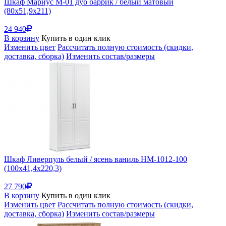
Шкаф Мариус М-01 дуб баррик / белый матовый
(80x51,9x211)
24 940
В корзину
Купить в один клик
Изменить цвет
Рассчитать полную стоимость (скидки,
доставка, сборка)
Изменить состав/размеры
Шкаф Ливерпуль белый / ясень ваниль НМ-1012-100
(100x41,4x220,3)
27 790
В корзину
Купить в один клик
Изменить цвет
Рассчитать полную стоимость (скидки,
доставка, сборка)
Изменить состав/размеры