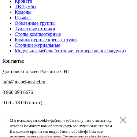
Кровати
ТВ Тумбы
Комоды
Шкафы
Обеденные группы
Туалетные столики
Столы компьютерные
Компьютерные кресла, стулья
Столики журнальные
Модульная мебель (готовые, универсальные модули)
Контакты:
Доставка по всей России и СНГ
info@mebel-nashel.ru
8 960 093 6676
9.00 - 18.00 (пн-пт)
Согласие на обработку персональных данных
Мы используем cookie-файлы, чтобы получить статистику,
Мы используем cookie-файлы, чтобы получить статистику,
Мы используем cookie-файлы, чтобы получить статистику,
Адреса пунктов выдачи
которая помогает нам обеспечивать вас лучшим контентом.
которая помогает нам обеспечивать вас лучшим контентом.
которая помогает нам обеспечивать вас лучшим контентом.
Вы можете прочитать подробнее о cookie-файлах или
Вы можете прочитать подробнее о cookie-файлах или
Вы можете прочитать подробнее о cookie-файлах или
Примерная стоимость доставки по регионам
изменить настройки браузера. Отключение cookie-файлов
изменить настройки браузера. Отключение cookie-файлов
изменить настройки браузера. Отключение cookie-файлов