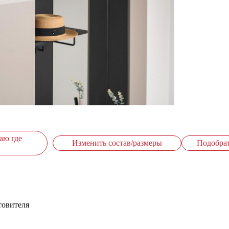
аю где
Изменить состав/размеры
Подобра
товителя