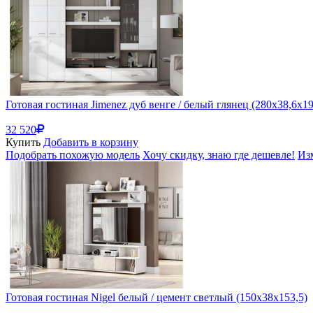
Готовая гостиная Jimenez дуб венге / белый глянец (280x38,6x19
32 520
Купить
Добавить в корзину
Подобрать похожую модель
Хочу скидку, знаю где дешевле!
Из
Готовая гостиная Nigel белый / цемент светлый (150x38x153,5)