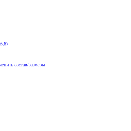
6,6)
менить состав/размеры