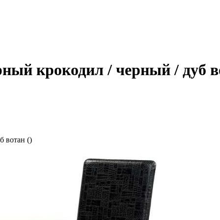
ый крокодил / черный / дуб во
 вотан ()