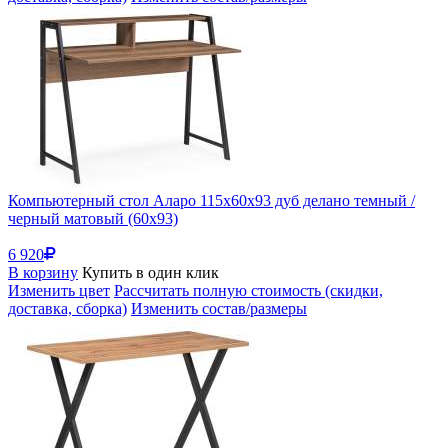
Компьютерный стол Аларо 115х60х93 дуб делано темный /
черный матовый (60x93)
6 920
В корзину
Купить в один клик
Изменить цвет
Рассчитать полную стоимость (скидки,
доставка, сборка)
Изменить состав/размеры