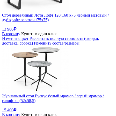
Стол деревянный Лота Лофт 120(160)х75 черный матовый /
дуб крафт золотой (75x75)
13 980
В корзину
Купить в один клик
Изменить цвет
Рассчитать полную стоимость (скидки,
доставка, сборка)
Изменить состав/размеры
Журнальный стол Рускус белый мрамор / серый мрамор /
галифакс (52x58,5)
15 400
В корзину
Купить в один клик