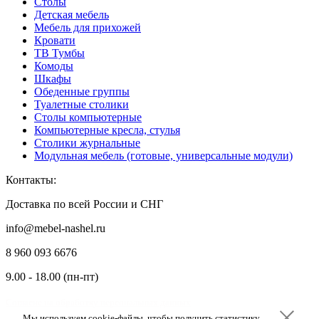
Столы
Детская мебель
Мебель для прихожей
Кровати
ТВ Тумбы
Комоды
Шкафы
Обеденные группы
Туалетные столики
Столы компьютерные
Компьютерные кресла, стулья
Столики журнальные
Модульная мебель (готовые, универсальные модули)
Контакты:
Доставка по всей России и СНГ
info@mebel-nashel.ru
8 960 093 6676
9.00 - 18.00 (пн-пт)
Согласие на обработку персональных данных
Мы используем cookie-файлы, чтобы получить статистику,
Мы используем cookie-файлы, чтобы получить статистику,
Мы используем cookie-файлы, чтобы получить статистику,