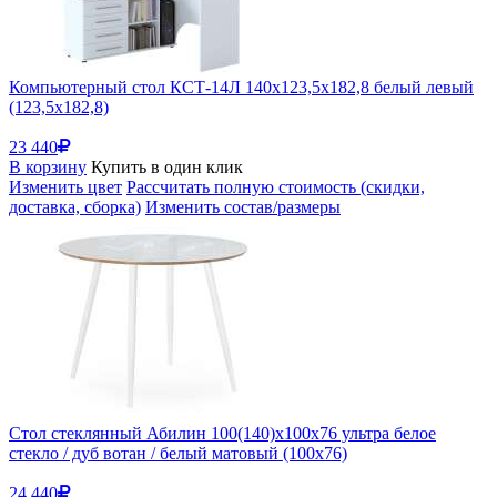
Компьютерный стол КСТ-14Л 140х123,5х182,8 белый левый
(123,5x182,8)
23 440
В корзину
Купить в один клик
Изменить цвет
Рассчитать полную стоимость (скидки,
доставка, сборка)
Изменить состав/размеры
Стол стеклянный Абилин 100(140)х100х76 ультра белое
стекло / дуб вотан / белый матовый (100x76)
24 440