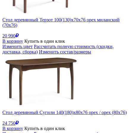
Стол деревянный Терзот 100(130)х70х76 орех миланский
(70x76)
20 990
В корзину
Купить в один клик
Изменить цвет
Рассчитать полную стоимость (скидки,
доставка, сборка)
Изменить состав/размеры
Стол деревянный Сугили 140(180)х80х76 орех / орех (80x76)
24 750
В корзину
Купить в один клик