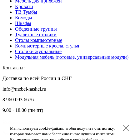
Мебель для прихожей
Кровати
ТВ Тумбы
Комоды
Шкафы
Обеденные группы
Туалетные столики
Столы компьютерные
Компьютерные кресла, стулья
Столики журнальные
Модульная мебель (готовые, универсальные модули)
Контакты:
Доставка по всей России и СНГ
info@mebel-nashel.ru
8 960 093 6676
9.00 - 18.00 (пн-пт)
Согласие на обработку персональных данных
Мы используем cookie-файлы, чтобы получить статистику,
Мы используем cookie-файлы, чтобы получить статистику,
Мы используем cookie-файлы, чтобы получить статистику,
Адреса пунктов выдачи
которая помогает нам обеспечивать вас лучшим контентом.
которая помогает нам обеспечивать вас лучшим контентом.
которая помогает нам обеспечивать вас лучшим контентом.
Вы можете прочитать подробнее о cookie-файлах или
Вы можете прочитать подробнее о cookie-файлах или
Вы можете прочитать подробнее о cookie-файлах или