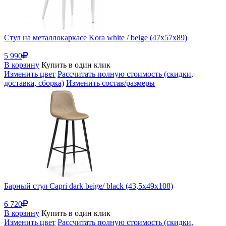
Стул на металлокаркасе Kora white / beige (47x57x89)
5 990
В корзину
Купить в один клик
Изменить цвет
Рассчитать полную стоимость (скидки,
доставка, сборка)
Изменить состав/размеры
Барный стул Capri dark beige/ black (43,5x49x108)
6 720
В корзину
Купить в один клик
Изменить цвет
Рассчитать полную стоимость (скидки,