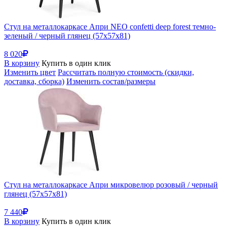
Стул на металлокаркасе Апри NEO confetti deep forest темно-
зеленый / черный глянец (57x57x81)
8 020
В корзину
Купить в один клик
Изменить цвет
Рассчитать полную стоимость (скидки,
доставка, сборка)
Изменить состав/размеры
Стул на металлокаркасе Апри микровелюр розовый / черный
глянец (57x57x81)
7 440
В корзину
Купить в один клик