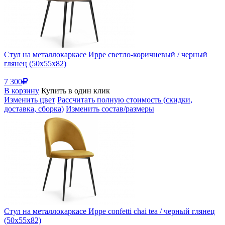
Стул на металлокаркасе Ирре светло-коричневый / черный
глянец (50x55x82)
7 300
В корзину
Купить в один клик
Изменить цвет
Рассчитать полную стоимость (скидки,
доставка, сборка)
Изменить состав/размеры
Стул на металлокаркасе Ирре confetti chai tea / черный глянец
(50x55x82)