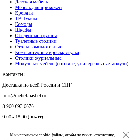
Детская мебель
Мебель для прихожей
Кровати
ТВ Тумбы
Комоды
Шкафы
Обеденные группы
Туалетные столики
Столы компьютерные
Компьютерные кресла, стулья
Столики журнальные
Модульная мебель (готовые, универсальные модули)
Контакты:
Доставка по всей России и СНГ
info@mebel-nashel.ru
8 960 093 6676
9.00 - 18.00 (пн-пт)
Согласие на обработку персональных данных
Мы используем cookie-файлы, чтобы получить статистику,
Мы используем cookie-файлы, чтобы получить статистику,
Мы используем cookie-файлы, чтобы получить статистику,
Адреса пунктов выдачи