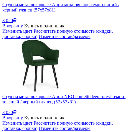
Стул на металлокаркасе Апри микровелюр темно-синий /
черный глянец (57x57x81)
8 020
В корзину
Купить в один клик
Изменить цвет
Рассчитать полную стоимость (скидки,
доставка, сборка)
Изменить состав/размеры
Стул на металлокаркасе Апри NEO confetti deep forest темно-
зеленый / черный глянец (57x57x81)
8 020
В корзину
Купить в один клик
Изменить цвет
Рассчитать полную стоимость (скидки,
доставка, сборка)
Изменить состав/размеры