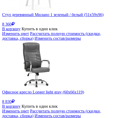
Стул деревянный Милано 1 зеленый / белый (51x59x96)
8 360
В корзину
Купить в один клик
Изменить цвет
Рассчитать полную стоимость (скидки,
доставка, сборка)
Изменить состав/размеры
Офисное кресло Longer light gray (60x66x119)
8 830
В корзину
Купить в один клик
Изменить цвет
Рассчитать полную стоимость (скидки,
доставка, сборка)
Изменить состав/размеры