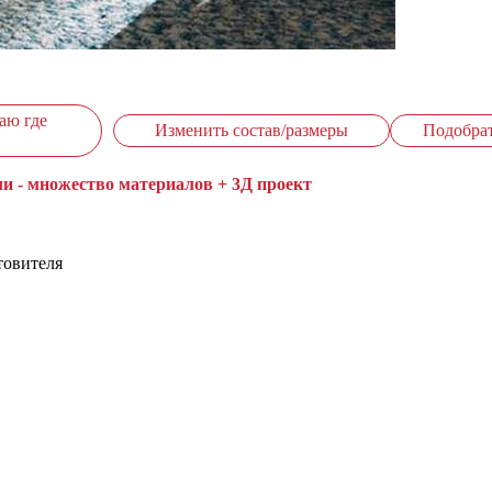
аю где
Изменить состав/размеры
Подобра
и - множество материалов + 3Д проект
товителя