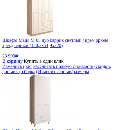
Шкафы Майя М-08 дуб баррик светлый / крем брюле
трехдверный (120,3x51,9x220)
23 990
В корзину
Купить в один клик
Изменить цвет
Рассчитать полную стоимость (скидки,
доставка, сборка)
Изменить состав/размеры