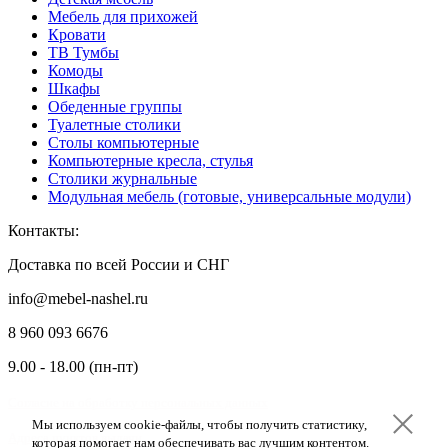
Мебель для прихожей
Кровати
ТВ Тумбы
Комоды
Шкафы
Обеденные группы
Туалетные столики
Столы компьютерные
Компьютерные кресла, стулья
Столики журнальные
Модульная мебель (готовые, универсальные модули)
Контакты:
Доставка по всей России и СНГ
info@mebel-nashel.ru
8 960 093 6676
9.00 - 18.00 (пн-пт)
Согласие на обработку персональных данных
Мы используем cookie-файлы, чтобы получить статистику,
Мы используем cookie-файлы, чтобы получить статистику,
Мы используем cookie-файлы, чтобы получить статистику,
Адреса пунктов выдачи
которая помогает нам обеспечивать вас лучшим контентом.
которая помогает нам обеспечивать вас лучшим контентом.
которая помогает нам обеспечивать вас лучшим контентом.