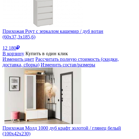
Прихожая Роут с зеркалом кашемир / дуб вотан
(60x37,3x185,6)
12 180
В корзину
Купить в один клик
Изменить цвет
Рассчитать полную стоимость (скидки,
доставка, сборка)
Изменить состав/размеры
Прихожая Молд 1000 дуб крафт золотой / глянец белый
(100x42x230)