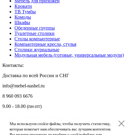
Мебель для прихожей
Кровати
ТВ Тумбы
Комоды
Шкафы
Обеденные группы
Туалетные столики
Столы компьютерные
Компьютерные кресла, стулья
Столики журнальные
Модульная мебель (готовые, универсальные модули)
Контакты:
Доставка по всей России и СНГ
info@mebel-nashel.ru
8 960 093 6676
9.00 - 18.00 (пн-пт)
Согласие на обработку персональных данных
Мы используем cookie-файлы, чтобы получить статистику,
Мы используем cookie-файлы, чтобы получить статистику,
Мы используем cookie-файлы, чтобы получить статистику,
Адреса пунктов выдачи
которая помогает нам обеспечивать вас лучшим контентом.
которая помогает нам обеспечивать вас лучшим контентом.
которая помогает нам обеспечивать вас лучшим контентом.
Вы можете прочитать подробнее о cookie-файлах или
Вы можете прочитать подробнее о cookie-файлах или
Вы можете прочитать подробнее о cookie-файлах или