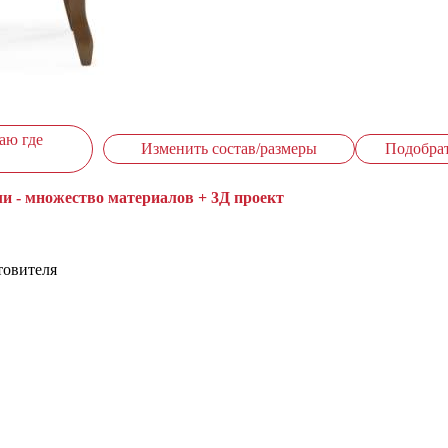
аю где
Изменить состав/размеры
Подобра
и - множество материалов + 3Д проект
товителя